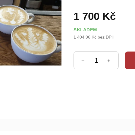
5
hvězdiček.
1 700 Kč
SKLADEM
1 404,96 Kč bez DPH
Měrná
cena:
−
+