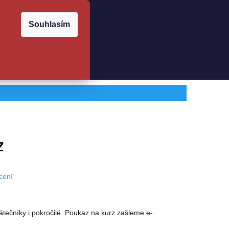
Souhlasím
 PLATBA
OBCHODNÍ PODMÍNKY
PODMÍNKY OCHRANY OSO
Přihlášení
z
cení
átečníky i pokročilé. Poukaz na kurz zašleme e-