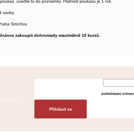
poukaz, uveďte to do poznámky. Platnost poukazu je 1 rok.
4 osoby.
 Praha Smíchov
ednávce zakoupit dohromady maximálně 10 kurzů.
Vložením e-mailu
podmínkami ochrany
ce o nových
Přihlásit se