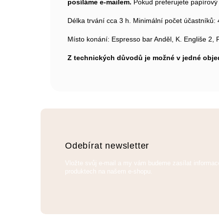
posíláme e-mailem.
Pokud preferujete papírový 
Délka trvání cca 3 h. Minimální počet účastníků: 
Místo konání: Espresso bar Anděl, K. Engliše 2,
Z technických důvodů je možné v jedné obj
Z
á
p
a
Odebírat newsletter
t
Vložte svůj e-mail a my vám budeme zasílat informa
í
produktech na našem e-shopu.