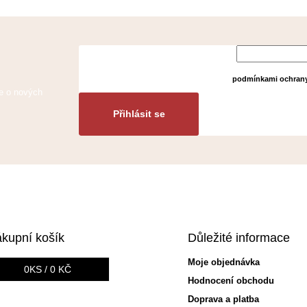
Vložením e-mailu
podmínkami ochrany
ce o nových
Přihlásit se
kupní košík
Důležité informace
Moje objednávka
0
KS /
0 KČ
Hodnocení obchodu
Doprava a platba