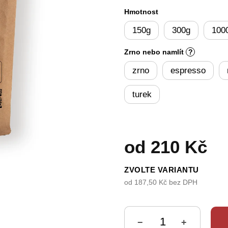
5
Hmotnost
hvězdiček.
150g
300g
100
Zrno nebo namlít
?
zrno
espresso
turek
od
210 Kč
ZVOLTE VARIANTU
od
187,50 Kč
bez DPH
Měrná
cena:
−
+