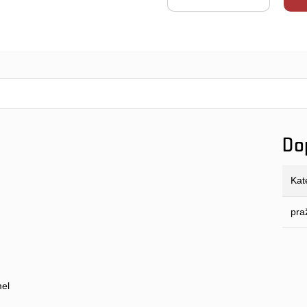
Do
Kat
pra
mel