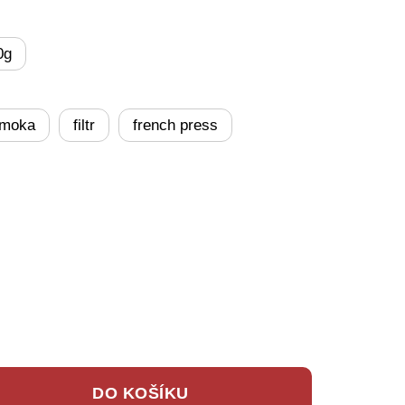
0g
moka
filtr
french press
DO KOŠÍKU