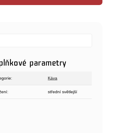
plňkové parametry
egorie
:
Káva
žení
:
střední světlejší