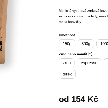
produktu
je
Mexická výběrová zrnková káva 
5,0
z
espresso s tóny čokolády, mand
5
moka konvičky.
hvězdiček.
Hmotnost
150g
300g
100
Zrno nebo namlít
?
zrno
espresso
turek
od
154 Kč