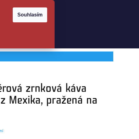
Souhlasím
 PLATBA
OBCHODNÍ PODMÍNKY
PODMÍNKY OCHRANY OSO
Přihlášení
ěrová zrnková káva
 z Mexika, pražená na
ní