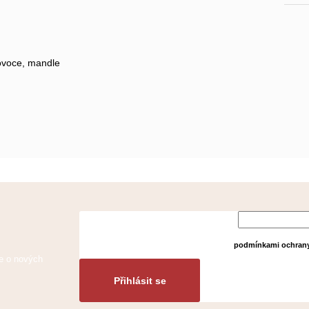
ovoce, mandle
Vložením e-mailu
podmínkami ochrany
ce o nových
Přihlásit se