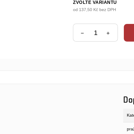
ZVOLTE VARIANTU
od
137,50 Kč
bez DPH
Měrná
cena:
−
+
Do
Kat
pra