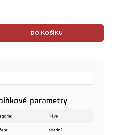
DO KOŠÍKU
plňkové parametry
egorie
:
Káva
žení
:
střední