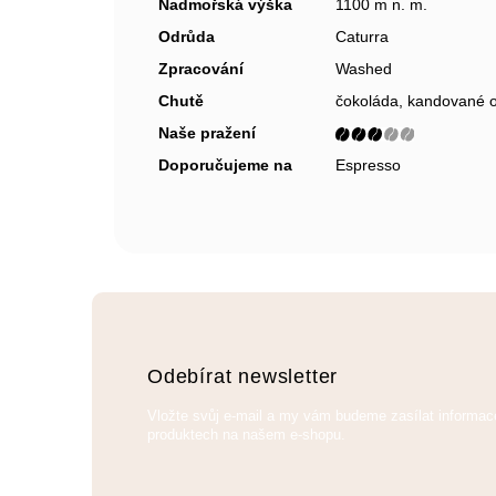
Nadmořská výška
1100 m n. m.
Odrůda
Caturra
Zpracování
Washed
Chutě
čokoláda, kandované 
Naše pražení
Doporučujeme na
Espresso
Z
á
p
a
Odebírat newsletter
t
Vložte svůj e-mail a my vám budeme zasílat informa
í
produktech na našem e-shopu.